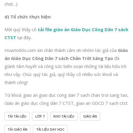
chơi....)
d) Tổ chức thực hiện:
Mời quý thầy cô
tải file giáo án Giáo Dục Công Dân 7 sách
CTST
tại đây.
Howto60s.com xin chân thành cảm ơn nhóm tác giả của
Giáo
án Giáo Dục Công Dân 7 sách Chân Trời Sáng Tạo
đã
giành tâm huyết và công sức biên soạn những tài liệu hữu ích
như vậy. Chúc quý tác giả, quý thầy cô nhiều sức khoẻ và
thành công!
Từ khoá: giao an giao duc cong dan 7 sach chan troi sang tao,
Giáo án giáo dục công dân 7 CTST, giao an GDCD 7 sach ctst
TẢI TÀI LIỆU
LỚP 7
KHO TÀI LIỆU
GIÁO ÁN
TẢI GIÁO ÁN
TÀI LIỆU DẠY HỌC