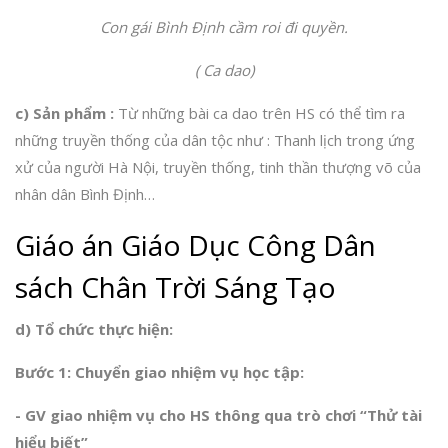
Con gái Bình Định cầm roi đi quyền.
( Ca dao)
c) Sản phẩm
:
Từ những bài ca dao trên HS có thể tìm ra
những truyền thống của dân tộc như : Thanh lịch trong ứng
xử của người Hà Nội, truyền thống, tinh thần thượng võ của
nhân dân Bình Định…
Giáo án Giáo Dục Công Dân
sách Chân Trời Sáng Tạo
d)
Tổ chức
thực hiện:
B
ướ
c 1: Chuy
ể
n giao nhi
ệ
m v
ụ
h
ọ
c t
ậ
p:
- GV giao nhi
ệ
m v
ụ
cho HS th
ô
ng qua trò chơi “Thử tài
hiểu biết”