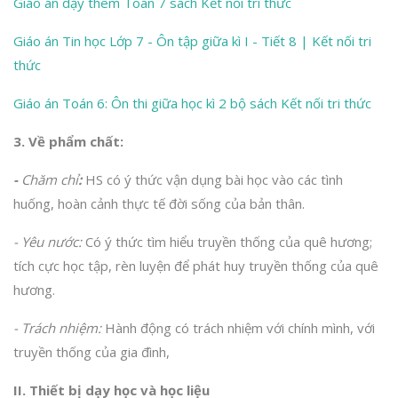
Giáo án dạy thêm Toán 7 sách Kết nối tri thức
Giáo án Tin học Lớp 7 - Ôn tập giữa kì I - Tiết 8 | Kết nối tri
thức
Giáo án Toán 6: Ôn thi giữa học kì 2 bộ sách Kết nối tri thức
3. Về p
hẩm chất:
-
Chăm chỉ
:
HS có ý thức vận dụng bài học vào các tình
huống, hoàn cảnh thực tế đời sống của bản thân.
- Yêu nước:
Có ý thức tìm hiểu truyền thống của quê hương;
tích cực học tập, rèn luyện để phát huy truyền thống của quê
hương.
-
Trách nhiệm:
Hành động có trách nhiệm với chính mình, với
truyền thống của gia đình,
II. Thiết bị dạy học và học liệu