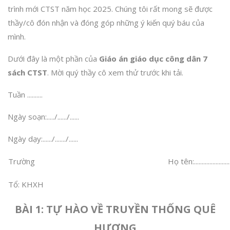
trình mới CTST năm học 2025. Chúng tôi rất mong sẽ được
thầy/cô đón nhận và đóng góp những ý kiến quý báu của
mình.
Dưới đây là một phần của
Giáo án giáo dục công dân 7
sách CTST
. Mời quý thầy cô xem thử trước khi tải.
Tuần ..........
Ngày soạn:...../....../......
Ngày dạy:....../......./......
Trường
Họ tên:...........................
Tổ: KHXH
BÀI 1: TỰ HÀO VỀ TRUYỀN THỐNG QUÊ
HƯƠNG