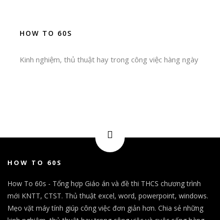
HOW TO 60S
Kinh nghiệm, thủ thuật hay trong công việc hàng ngày
HOW TO 60S
How To 60s - Tổng hợp Giáo án và đề thi THCS chương trình
mới KNTT, CTST. Thủ thuật excel, word, powerpoint, windows.
Mẹo vặt máy tính giúp công việc đơn giản hơn. Chia sẻ những