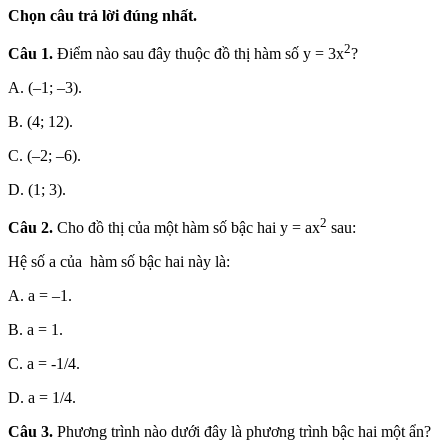
Chọn câu trả lời đúng nhất.
2
Câu 1
.
Điểm nào sau đây thuộc đồ thị hàm số y = 3x
?
A. (–1; –3).
B. (4; 12).
C. (–2; –6).
D. (1; 3).
2
Câu 2.
Cho đồ thị của một hàm số bậc hai y = ax
sau:
Hệ số a của hàm số bậc hai này là:
A. a = –1.
B. a = 1.
C. a = -1/4.
D. a = 1/4.
Câu 3.
Phương trình nào dưới đây là phương trình bậc hai một ẩn?