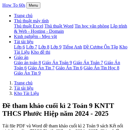
How To 60s
Menu
Trang chủ
Thủ thuật máy tính
Thủ thuật Excel
Thủ thuật Word
Tin học văn phòng
Lập trình
& Web - Hosting - Domain
Kinh nghiệm - Mẹo vặt
Tải tài liệu
Lớp 6
Lớp 7
Lớp 8
Lớp 9
Tiếng Anh
Đề Cương Ôn Tập
Kho
Tài Liệu
Kho đề thi
Giáo án
Giáo án toán 8
Giáo Án Toán 9
Giáo Án Toán 7
Giáo Án
Toán 6
Giáo Án Tin 7
Giáo Án Tin 6
Giáo Án Tin Học 8
Giáo Án Tin 9
Trang chủ
Tải tài liệu
Kho Tài Liệu
Đề tham khảo cuối kì 2 Toán 9 KNTT
THCS Phước Hiệp năm 2024 - 2025
Tải file PDF và Word đề tham khảo cuối kì 2 Toán 9 sách Kết nối