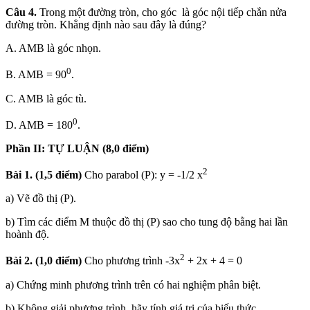
Câu 4.
Trong một đường tròn, cho góc là góc nội tiếp chắn nửa
đường tròn. Khẳng định nào sau đây là đúng?
A. AMB là góc nhọn.
0
B. AMB = 90
.
C. AMB là góc tù.
0
D. AMB = 180
.
Phần II
: TỰ LUẬN (8
,0
điểm)
2
Bài 1. (1,5 điểm)
Cho parabol (P): y = -1/2 x
a) Vẽ đồ thị (P).
b) Tìm các điểm M thuộc đồ thị (P) sao cho tung độ bằng hai lần
hoành độ.
2
Bài 2. (1,0 điểm)
Cho phương trình -3x
+ 2x + 4 = 0
a) Chứng minh phương trình trên có hai nghiệm phân biệt.
b) Không giải phương trình, hãy tính giá trị của biếu thức