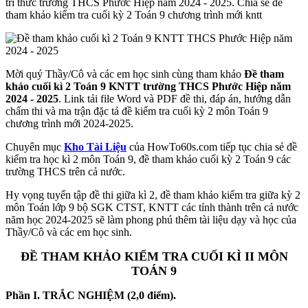
tri thức trường THCS Phước Hiệp năm 2024 - 2025. Chia sẻ đề
tham khảo kiểm tra cuối kỳ 2 Toán 9 chương trình mới kntt
Mời quý Thầy/Cô và các em học sinh cùng tham khảo
Đề tham
khảo cuối kì 2 Toán 9 KNTT trường THCS Phước Hiệp năm
2024 - 2025
. Link tải file Word và PDF đề thi, đáp án, hướng dẫn
chấm thi và ma trận đặc tả đề kiểm tra cuối kỳ 2 môn Toán 9
chương trình mới 2024-2025.
Chuyên mục
Kho Tài Liệu
của HowTo60s.com tiếp tục chia sẻ đề
kiểm tra học kì 2 môn Toán 9, đề tham khảo cuối kỳ 2 Toán 9 các
trường THCS trên cả nước.
Hy vọng tuyển tập đề thi giữa kì 2, đề tham khảo kiểm tra giữa kỳ 2
môn Toán lớp 9 bộ SGK CTST, KNTT các tỉnh thành trên cả nước
năm học 2024-2025 sẽ làm phong phú thêm tài liệu dạy và học của
Thầy/Cô và các em học sinh.
ĐỀ THAM KHẢO KIỂM TRA CUỐI KÌ II MÔN
TOÁN 9
Phần I
. TRẮC NGHIỆM (2,0 điểm).