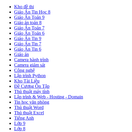
Kho đề thi
Giáo Án Tin Học 8
Giáo Án Toán 9
Giáo án toán 8
Giáo Án Toán 7
Giáo Án Toán 6
Giáo Án Tin 9
Giáo Án Tin 7
Giáo Án Tin 6
Giáo án
Camera hành trình
Camera giám sát
Công nghệ
Lập trình Python
Kho Tài Liệu
Đề Cương Ôn Tập
Thủ thuật máy tính
Lập trình & Web - Hosting - Domain
Tin học văn phòng
Thủ thuật Word
Thủ thuật Excel
Tiếng Anh
Lớp 9
Lớp 8