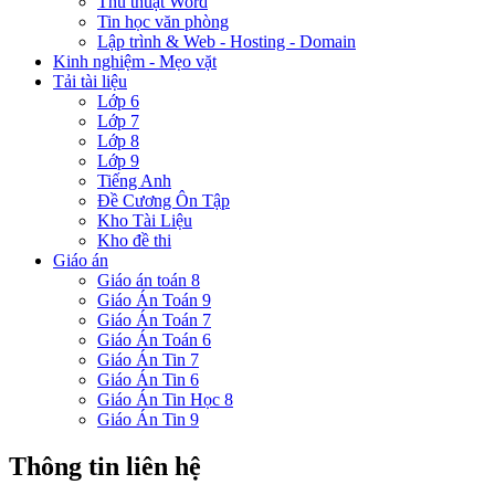
Thủ thuật Word
Tin học văn phòng
Lập trình & Web - Hosting - Domain
Kinh nghiệm - Mẹo vặt
Tải tài liệu
Lớp 6
Lớp 7
Lớp 8
Lớp 9
Tiếng Anh
Đề Cương Ôn Tập
Kho Tài Liệu
Kho đề thi
Giáo án
Giáo án toán 8
Giáo Án Toán 9
Giáo Án Toán 7
Giáo Án Toán 6
Giáo Án Tin 7
Giáo Án Tin 6
Giáo Án Tin Học 8
Giáo Án Tin 9
Thông tin liên hệ